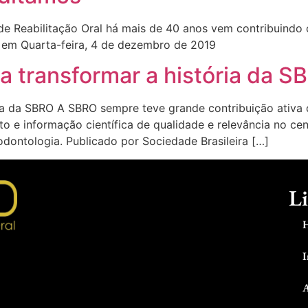
 Reabilitação Oral há mais de 40 anos vem contribuindo 
l em Quarta-feira, 4 de dezembro de 2019
a transformar a história da S
ia da SBRO A SBRO sempre teve grande contribuição ativa d
e informação científica de qualidade e relevância no cená
odontologia. Publicado por Sociedade Brasileira […]
Li
I
A