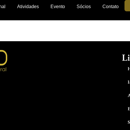
nal
Atividades
Evento
Sócios
Contato
Li
I
A
E
S