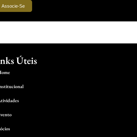
Associe-Se
nks Úteis
Home
nstitucional
tividades
vento
ócios